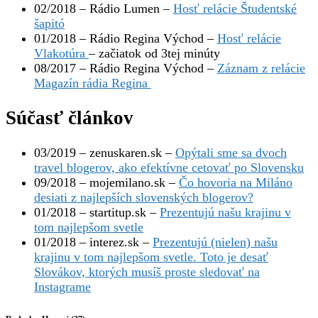
02/2018 – Rádio Lumen –
Hosť relácie Študentské
šapitó
01/2018 – Rádio Regina Východ –
Hosť relácie
Vlakotúra
– začiatok od 3tej minúty
08/2017 – Rádio Regina Východ –
Záznam z relácie
Magazín rádia Regina
Súčasť článkov
03/2019 – zenuskaren.sk –
Opýtali sme sa dvoch
travel blogerov, ako efektívne cetovať po Slovensku
09/2018 – mojemilano.sk –
Čo hovoria na Miláno
desiati z najlepších slovenských blogerov?
01/2018 – startitup.sk –
Prezentujú našu krajinu v
tom najlepšom svetle
01/2018 – interez.sk –
Prezentujú (nielen) našu
krajinu v tom najlepšom svetle. Toto je desať
Slovákov, ktorých musíš proste sledovať na
Instagrame