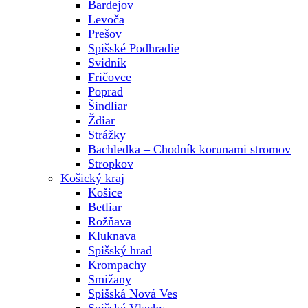
Bardejov
Levoča
Prešov
Spišské Podhradie
Svidník
Fričovce
Poprad
Šindliar
Ždiar
Strážky
Bachledka – Chodník korunami stromov
Stropkov
Košický kraj
Košice
Betliar
Rožňava
Kluknava
Spišský hrad
Krompachy
Smižany
Spišská Nová Ves