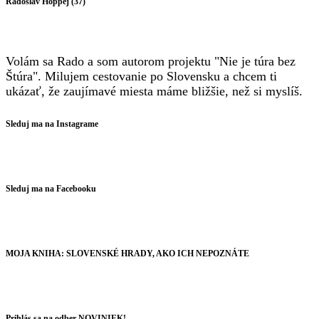
Radoslav Hoppej (37)
Volám sa Rado a som autorom projektu "Nie je túra bez
Štúra". Milujem cestovanie po Slovensku a chcem ti
ukázať, že zaujímavé miesta máme bližšie, než si myslíš.
Sleduj ma na Instagrame
Sleduj ma na Facebooku
MOJA KNIHA: SLOVENSKÉ HRADY, AKO ICH NEPOZNÁTE
Prihlás sa na odber NOVINIEK!