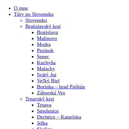
O mne
Túry po Slovensku
Slovensko
Bratislavský kraj
Bratislava
Malinovo
Modra
Pezinok
Senec
Kuchyňa
Malacky
Svätý Jur
Veľký Biel
Borinka – hrad Pajštún
Záhorská Ves
Trnavský kraj
Trnava
Smolenice
Dechtice – Katarínka
Jelka