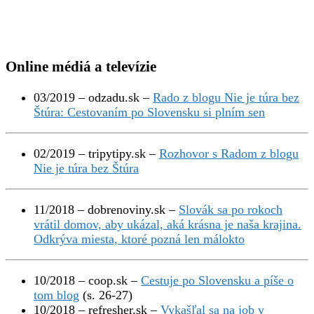
Online médiá a televízie
03/2019 – odzadu.sk –
Rado z blogu Nie je túra bez
Štúra: Cestovaním po Slovensku si plním sen
02/2019 – tripytipy.sk –
Rozhovor s Radom z blogu
Nie je túra bez Štúra
11/2018 – dobrenoviny.sk –
Slovák sa po rokoch
vrátil domov, aby ukázal, aká krásna je naša krajina.
Odkrýva miesta, ktoré pozná len málokto
10/2018 – coop.sk –
Cestuje po Slovensku a píše o
tom blog
(s. 26-27)
10/2018 – refresher.sk –
Vykašľal sa na job v