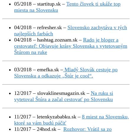
05/2018 – startitup.sk –
Tento človek ti ukáže top
miesta na Slovensku
04/2018 – refresher.sk –
Slovensko zachytáva v tých
najlepších farbách
04/2018 – hashtag.zoznam.sk –
Rado je bloger a
cestovateľ: Objavuje krásy Slovenska s vytetovaným
Štúrom na ruke
03/2018 – emefka.sk –
Mladý Slovák cestuje po
Slovensku a odkazuje „Štúr je cool“.
12/2017 – slovaklinesmagazin.sk –
Na ruku si
vytetoval Štúra a začal cestovať po Slovensku
11/2017 – letenkyzababku.sk –
8 miest na Slovensku,
ktoré sa vám budú páčiť
11/2017 – 24hod.sk –
Rozhovor: Vrátil sa zo