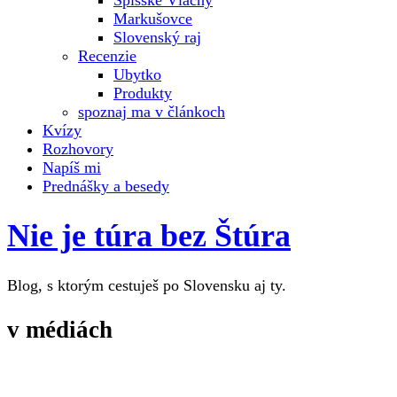
Spišské Vlachy
Markušovce
Slovenský raj
Recenzie
Ubytko
Produkty
spoznaj ma v článkoch
Kvízy
Rozhovory
Napíš mi
Prednášky a besedy
Nie je túra bez Štúra
Blog, s ktorým cestuješ po Slovensku aj ty.
v médiách