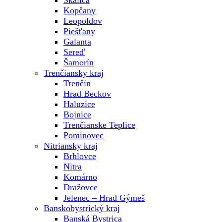
Skalica
Kopčany
Leopoldov
Piešťany
Galanta
Sereď
Šamorín
Trenčiansky kraj
Trenčín
Hrad Beckov
Haluzice
Bojnice
Trenčianske Teplice
Pominovec
Nitriansky kraj
Brhlovce
Nitra
Komárno
Dražovce
Jelenec – Hrad Gýmeš
Banskobystrický kraj
Banská Bystrica