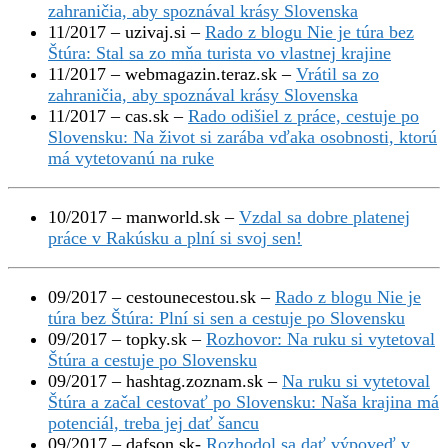
zahraničia, aby spoznával krásy Slovenska
11/2017 – uzivaj.si –
Rado z blogu Nie je túra bez
Štúra: Stal sa zo mňa turista vo vlastnej krajine
11/2017 – webmagazin.teraz.sk –
Vrátil sa zo
zahraničia, aby spoznával krásy Slovenska
11/2017 – cas.sk –
Rado odišiel z práce, cestuje po
Slovensku: Na život si zarába vďaka osobnosti, ktorú
má vytetovanú na ruke
10/2017 – manworld.sk –
Vzdal sa dobre platenej
práce v Rakúsku a plní si svoj sen!
09/2017 – cestounecestou.sk –
Rado z blogu Nie je
túra bez Štúra: Plní si sen a cestuje po Slovensku
09/2017 – topky.sk –
Rozhovor: Na ruku si vytetoval
Štúra a cestuje po Slovensku
09/2017 – hashtag.zoznam.sk –
Na ruku si vytetoval
Štúra a začal cestovať po Slovensku: Naša krajina má
potenciál, treba jej dať šancu
09/2017 – dafson.sk-
Rozhodol sa dať výpoveď v