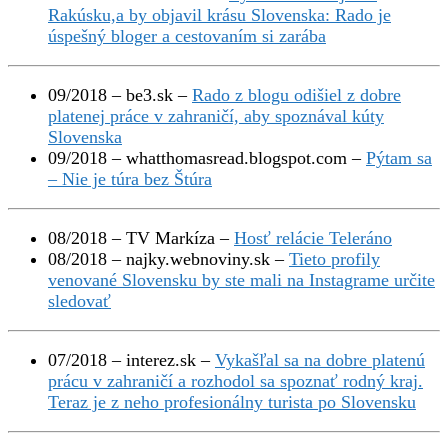
Rakúsku,a by objavil krásu Slovenska: Rado je
úspešný bloger a cestovaním si zarába
09/2018 – be3.sk –
Rado z blogu odišiel z dobre
platenej práce v zahraničí, aby spoznával kúty
Slovenska
09/2018 – whatthomasread.blogspot.com –
Pýtam sa
– Nie je túra bez Štúra
08/2018 – TV Markíza –
Hosť relácie Teleráno
08/2018 – najky.webnoviny.sk –
Tieto profily
venované Slovensku by ste mali na Instagrame určite
sledovať
07/2018 – interez.sk –
Vykašľal sa na dobre platenú
prácu v zahraničí a rozhodol sa spoznať rodný kraj.
Teraz je z neho profesionálny turista po Slovensku