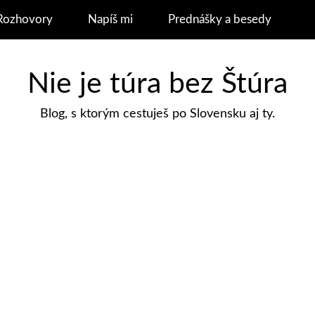
Rozhovory
Napíš mi
Prednášky a besedy
Nie je túra bez Štúra
Blog, s ktorým cestuješ po Slovensku aj ty.