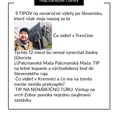
Najčítanejšie články
9 TIPOV na nenáročné výlety po Slovensku,
ktoré však stoja naozaj za to
Čo vidieť v Trenčíne:
Týchto 12 miest by nemal vynechať žiadny
(š)turista
Palcmanská Maša: TIP
na letné kúpanie a východiskový bod do
Slovenského raja
Čo vidieť v Kremnici a čo ma na tomto
meste nemilo prekvapilo?
TIP NA NENÁROČNÚ TÚRU: Výstup na
vrch Zobor ponúka nejednu zaujímavú
zastávku