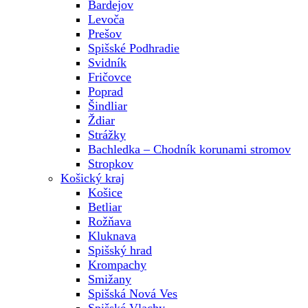
Bardejov
Levoča
Prešov
Spišské Podhradie
Svidník
Fričovce
Poprad
Šindliar
Ždiar
Strážky
Bachledka – Chodník korunami stromov
Stropkov
Košický kraj
Košice
Betliar
Rožňava
Kluknava
Spišský hrad
Krompachy
Smižany
Spišská Nová Ves