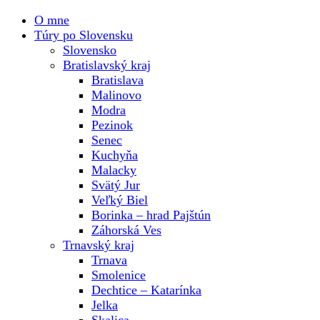
O mne
Túry po Slovensku
Slovensko
Bratislavský kraj
Bratislava
Malinovo
Modra
Pezinok
Senec
Kuchyňa
Malacky
Svätý Jur
Veľký Biel
Borinka – hrad Pajštún
Záhorská Ves
Trnavský kraj
Trnava
Smolenice
Dechtice – Katarínka
Jelka