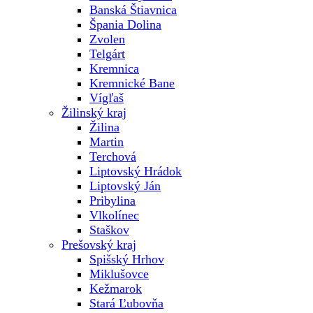
Banská Štiavnica
Špania Dolina
Zvolen
Telgárt
Kremnica
Kremnické Bane
Vígľaš
Žilinský kraj
Žilina
Martin
Terchová
Liptovský Hrádok
Liptovský Ján
Pribylina
Vlkolínec
Staškov
Prešovský kraj
Spišský Hrhov
Miklušovce
Kežmarok
Stará Ľubovňa