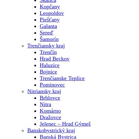
Skalica
Kopčany
Leopoldov
Piešťany
Galanta
Sereď
Šamorín
Trenčiansky kraj
Trenčín
Hrad Beckov
Haluzice
Bojnice
Trenčianske Teplice
Pominovec
Nitriansky kraj
Brhlovce
Nitra
Komárno
Dražovce
Jelenec – Hrad Gýmeš
Banskobystrický kraj
Banská Bystrica