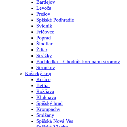
Bardejov
Levoča
Prešov
Spišské Podhradie
Svidník
Fričovce
Poprad
Šindliar
Ždiar
Strážky
Bachledka – Chodník korunami stromov
Stropkov
Košický kraj
Košice
Betliar
Rožňava
Kluknava
Spišský hrad
Krompachy
Smižany
Spišská Nová Ves