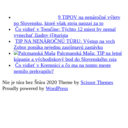
9 TIPOV na nenáročné výlety
po Slovensku, ktoré však stoja naozaj za to
Čo vidieť v Trenčíne: Týchto 12 miest by nemal
vynechať žiadny (š)turista
TIP NA NENÁROČNÚ TÚRU: Výstup na vrch
Zobor ponúka nejednu zaujímavú zastávku
Palcmanská Maša: TIP na letné
kúpanie a východiskový bod do Slovenského raja
Čo vidieť v Kremnici a čo ma na tomto meste
nemilo prekvapilo?
Nie je túra bez Štúra 2020 Theme by
Scissor Themes
Proudly powered by
WordPress