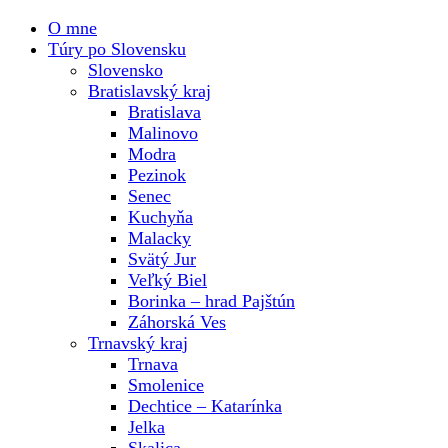
O mne
Túry po Slovensku
Slovensko
Bratislavský kraj
Bratislava
Malinovo
Modra
Pezinok
Senec
Kuchyňa
Malacky
Svätý Jur
Veľký Biel
Borinka – hrad Pajštún
Záhorská Ves
Trnavský kraj
Trnava
Smolenice
Dechtice – Katarínka
Jelka