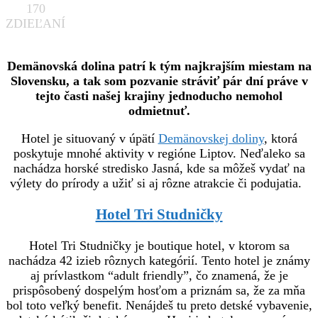
170
ZDIEĽANÍ
Demänovská dolina patrí k tým najkrajším miestam na
Slovensku, a tak som pozvanie stráviť pár dní práve v
tejto časti našej krajiny jednoducho nemohol
odmietnuť.
Hotel je situovaný v úpätí
Demänovskej doliny
, ktorá
poskytuje mnohé aktivity v regióne Liptov. Neďaleko sa
nachádza horské stredisko Jasná, kde sa môžeš vydať na
výlety do prírody a užiť si aj rôzne atrakcie či podujatia.
Hotel Tri Studničky
Hotel Tri Studničky je boutique hotel, v ktorom sa
nachádza 42 izieb rôznych kategórií. Tento hotel je známy
aj prívlastkom “adult friendly”, čo znamená, že je
prispôsobený dospelým hosťom a priznám sa, že za mňa
bol toto veľký benefit. Nenájdeš tu preto detské vybavenie,