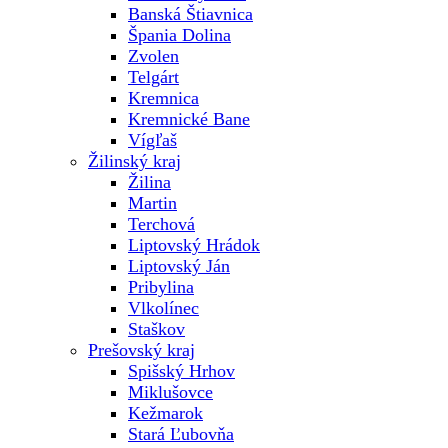
Banská Štiavnica
Špania Dolina
Zvolen
Telgárt
Kremnica
Kremnické Bane
Vígľaš
Žilinský kraj
Žilina
Martin
Terchová
Liptovský Hrádok
Liptovský Ján
Pribylina
Vlkolínec
Staškov
Prešovský kraj
Spišský Hrhov
Miklušovce
Kežmarok
Stará Ľubovňa