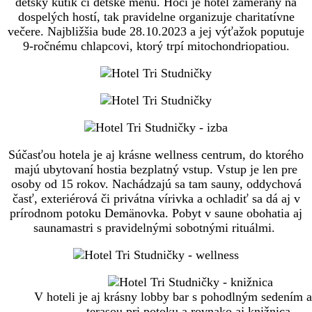
detský kútik či detské menu. Hoci je hotel zameraný na
dospelých hostí, tak pravidelne organizuje charitatívne
večere. Najbližšia bude 28.10.2023 a jej výťažok poputuje
9-ročnému chlapcovi, ktorý trpí mitochondriopatiou.
Súčasťou hotela je aj krásne wellness centrum, do ktorého
majú ubytovaní hostia bezplatný vstup. Vstup je len pre
osoby od 15 rokov. Nachádzajú sa tam sauny, oddychová
časť, exteriérová či privátna vírivka a ochladiť sa dá aj v
prírodnom potoku Demänovka. Pobyt v saune obohatia aj
saunamastri s pravidelnými sobotnými rituálmi.
V hoteli je aj krásny lobby bar s pohodlným sedením a
terasou pri potoku a rovnako aj knižnica.