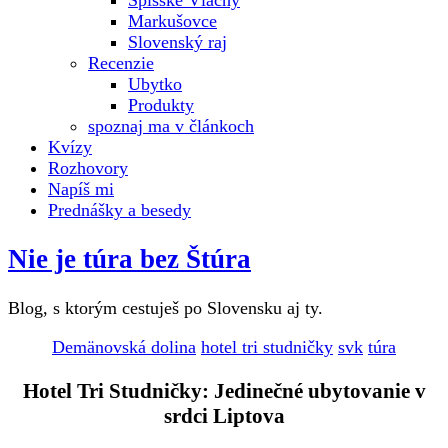
Spišské Vlachy
Markušovce
Slovenský raj
Recenzie
Ubytko
Produkty
spoznaj ma v článkoch
Kvízy
Rozhovory
Napíš mi
Prednášky a besedy
Nie je túra bez Štúra
Blog, s ktorým cestuješ po Slovensku aj ty.
Demänovská dolina
hotel tri studničky
svk
túra
Hotel Tri Studničky: Jedinečné ubytovanie v
srdci Liptova