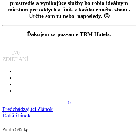
prostredie a vynikajúce služby ho robia ideálnym
miestom pre oddych a únik z každodenného zhonu.
Určite som tu nebol naposledy. 🙂
Ďakujem za pozvanie TRM Hotels.
170
ZDIEĽANÍ
0
Predchádzajúci článok
Ďalší článok
Podobné články