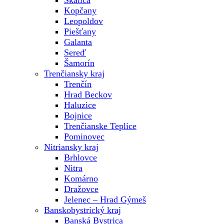
Skalica
Kopčany
Leopoldov
Piešťany
Galanta
Sereď
Šamorín
Trenčiansky kraj
Trenčín
Hrad Beckov
Haluzice
Bojnice
Trenčianske Teplice
Pominovec
Nitriansky kraj
Brhlovce
Nitra
Komárno
Dražovce
Jelenec – Hrad Gýmeš
Banskobystrický kraj
Banská Bystrica