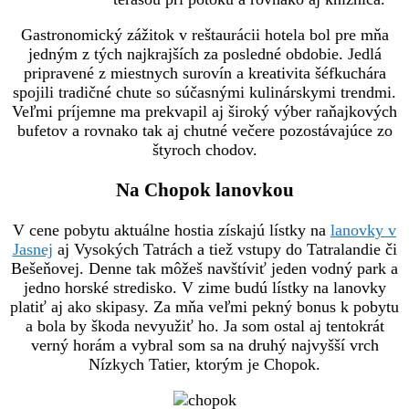
Gastronomický zážitok v reštaurácii hotela bol pre mňa
jedným z tých najkrajších za posledné obdobie. Jedlá
pripravené z miestnych surovín a kreativita šéfkuchára
spojili tradičné chute so súčasnými kulinárskymi trendmi.
Veľmi príjemne ma prekvapil aj široký výber raňajkových
bufetov a rovnako tak aj chutné večere pozostávajúce zo
štyroch chodov.
Na Chopok lanovkou
V cene pobytu aktuálne hostia získajú lístky na
lanovky v
Jasnej
aj Vysokých Tatrách a tiež vstupy do Tatralandie či
Bešeňovej. Denne tak môžeš navštíviť jeden vodný park a
jedno horské stredisko. V zime budú lístky na lanovky
platiť aj ako skipasy. Za mňa veľmi pekný bonus k pobytu
a bola by škoda nevyužiť ho. Ja som ostal aj tentokrát
verný horám a vybral som sa na druhý najvyšší vrch
Nízkych Tatier, ktorým je Chopok.