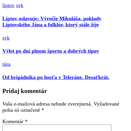
liptov
svk
Liptov oslavuje: Výročie Mikuláša, poklady
Liptovského Jána a folklór, ktorý stále žije
svk
Výlet po dni plnom športu a dobrých tipov
túra
Od brigádnika po hosťa v Teleráne. Desaťkrát.
Pridaj komentár
Vaša e-mailová adresa nebude zverejnená.
Vyžadované
polia sú označené
*
Komentár
*