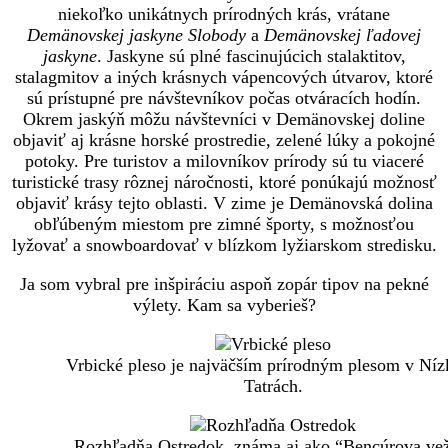
niekoľko unikátnych prírodných krás, vrátane
Demänovskej jaskyne Slobody
a
Demänovskej ľadovej
jaskyne
. Jaskyne sú plné fascinujúcich stalaktitov,
stalagmitov a iných krásnych vápencových útvarov, ktoré
sú prístupné pre návštevníkov počas otváracích hodín.
Okrem jaskýň môžu návštevníci v Demänovskej doline
objaviť aj krásne horské prostredie, zelené lúky a pokojné
potoky. Pre turistov a milovníkov prírody sú tu viaceré
turistické trasy rôznej náročnosti, ktoré ponúkajú možnosť
objaviť krásy tejto oblasti. V zime je Demänovská dolina
obľúbeným miestom pre zimné športy, s možnosťou
lyžovať a snowboardovať v blízkom lyžiarskom stredisku.
Ja som vybral pre inšpiráciu aspoň zopár tipov na pekné
výlety. Kam sa vyberieš?
Vrbické pleso je najväčším prírodným plesom v Ní
Tatrách.
Rozhľadňa Ostredok, známa aj ako “Bencúrova ve