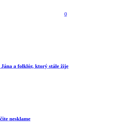
0
ána a folklór, ktorý stále žije
rčite nesklame