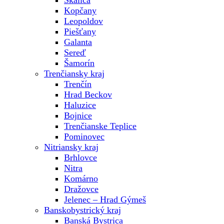
Skalica
Kopčany
Leopoldov
Piešťany
Galanta
Sereď
Šamorín
Trenčiansky kraj
Trenčín
Hrad Beckov
Haluzice
Bojnice
Trenčianske Teplice
Pominovec
Nitriansky kraj
Brhlovce
Nitra
Komárno
Dražovce
Jelenec – Hrad Gýmeš
Banskobystrický kraj
Banská Bystrica