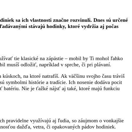
iek sa ich vlastnosti značne rozvinuli. Dnes sú určené
ľadávanými stávajú hodinky, ktoré vydržia aj počas
užívať tie klasické na zápästie – mobil by Ti mohol ľahko
 musíš odložiť, napríklad v sprche, či pri plávaní.
kúskoch, na ktoré natrafíš. Ak väčšinu svojho času tráviš
 sú symbolmi histórie a tradície. Ich nosenie dodáva pocit
batériu. Nie je ťažké nájsť aj také, ktoré majú funkciu
ch pravidelne využívajú aj ľudia, so záujmom o vonkajšie
ožnosťou dažďa, vetra, či opakovaných pádov hodiniek.