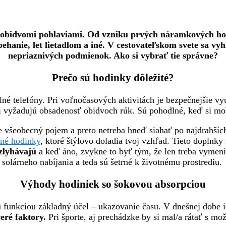
obidvomi pohlaviami. Od vzniku prvých náramkových hodin
ehanie, let lietadlom a iné.
V cestovateľskom svete sa vyh
nepriaznivých podmienok. Ako si vybrať tie správne?
Prečo sú hodinky dôležité?
ilné telefóny. Pri voľnočasových aktivitách je bezpečnejšie vy
i vyžadujú obsadenosť obidvoch rúk. Sú pohodlné, keď si mobil
 všeobecný pojem a preto netreba hneď siahať po najdrahších 
né hodinky
, ktoré štýlovo doladia tvoj vzhľad. Tieto doplnky
zlyhávajú
a keď áno, zvykne to byť tým, že len treba vymeniť 
solárneho nabíjania a teda sú šetrné k životnému prostrediu.
Výhody hodiniek so šokovou absorpciou
u funkciou základný účel – ukazovanie času. V dnešnej dobe i
eré faktory.
Pri športe, aj prechádzke by si mal/a rátať s m