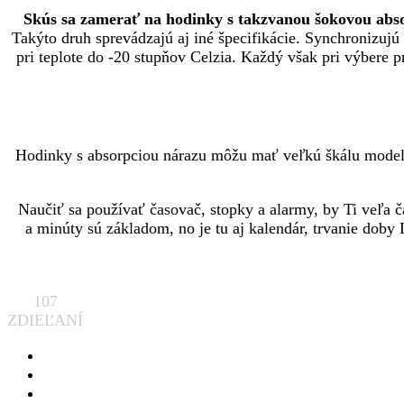
Skús sa zamerať na hodinky s takzvanou šokovou abso
Takýto druh sprevádzajú aj iné špecifikácie. Synchronizujú 
pri teplote do -20 stupňov Celzia. Každý však pri výbere p
Hodinky s absorpciou nárazu môžu mať veľkú škálu modelov
Naučiť sa používať časovač, stopky a alarmy, by Ti veľa č
a minúty sú základom, no je tu aj kalendár, trvanie doby
107
ZDIEĽANÍ