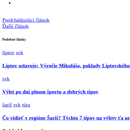
Predchádzajúci článok
Ďalší článok
Podobné články
liptov
svk
Liptov oslavuje: Výročie Mikuláša, poklady Liptovského J
svk
Výlet po dni plnom športu a dobrých tipov
šariš
svk
túra
Čo vidieť v regióne Šariš? Týchto 7 tipov na výlety ťa u