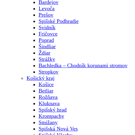
Bardejov
Levoča
Prešov
Spišské Podhradie
Svidník
Fričovce
Poprad
Šindliar
Ždiar
Strážky
Bachledka – Chodník korunami stromov
Stropkov
Košický kraj
Košice
Betliar
Rožňava
Kluknava
Spišský hrad
Krompachy
Smižany
Spišská Nová Ves