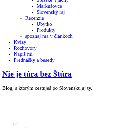
Spišské Vlachy
Markušovce
Slovenský raj
Recenzie
Ubytko
Produkty
spoznaj ma v článkoch
Kvízy
Rozhovory
Napíš mi
Prednášky a besedy
Nie je túra bez Štúra
Blog, s ktorým cestuješ po Slovensku aj ty.
107