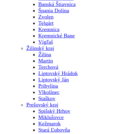
Banská Štiavnica
Špania Dolina
Zvolen
Telgárt
Kremnica
Kremnické Bane
Vígľaš
Žilinský kraj
Žilina
Martin
Terchová
Liptovský Hrádok
Liptovský Ján
Pribylina
Vlkolínec
Staškov
Prešovský kraj
Spišský Hrhov
Miklušovce
Kežmarok
Stará Ľubovňa