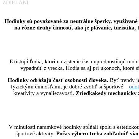
ZDIEĽANÍ
Hodinky sú považované za neutrálne šperky, využívané 
na rôzne druhy činností, ako je plávanie, turistika, b
Existujú ľudia, ktorí na zistenie času uprednostňujú mob
vypadnúť z vrecka. Hodia sa aj pri úkonoch, ktoré s
Hodinky odrážajú časť osobnosti človeka.
Byť trendy je
fyzickými činnosťami, je dobré zvoliť si športové –
odol
kreativity a vynaliezavosti.
Zriedkakedy mechanicky 
V minulosti náramkové hodinky spĺňali spolu s esteticko
športové aktivity.
Počas výberu treba zohľadniť viac