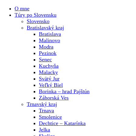
O mne
Túry po Slovensku
Slovensko
Bratislavský kraj
Bratislava
Malinovo
Modra
Pezinok
Senec
Kuchyňa
Malacky
Svätý Jur
Veľký Biel
Borinka – hrad Pajštún
Záhorská Ves
Trnavský kraj
Trnava
Smolenice
Dechtice – Katarínka
Jelka