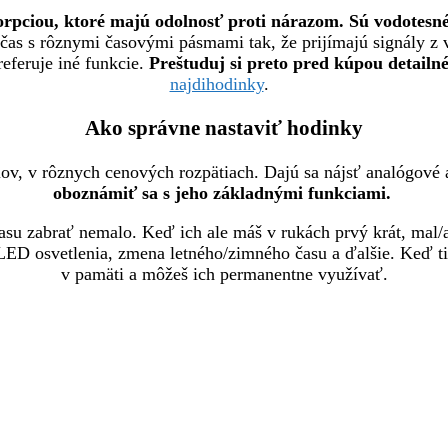
rpciou, ktoré majú odolnosť proti nárazom. Sú vodotesné 
čas s rôznymi časovými pásmami tak, že prijímajú signály z v
referuje iné funkcie.
Preštuduj si preto pred kúpou detailné
najdihodinky
.
Ako správne nastaviť hodinky
, v rôznych cenových rozpätiach. Dajú sa nájsť analógové a
oboznámiť sa s jeho základnými funkciami.
asu zabrať nemalo. Keď ich ale máš v rukách prvý krát, mal/
 LED osvetlenia, zmena letného/zimného času a ďalšie. Keď t
v pamäti a môžeš ich permanentne využívať.