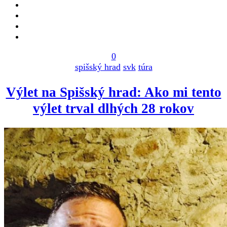
0
spišský hrad
svk
túra
Výlet na Spišský hrad: Ako mi tento
výlet trval dlhých 28 rokov