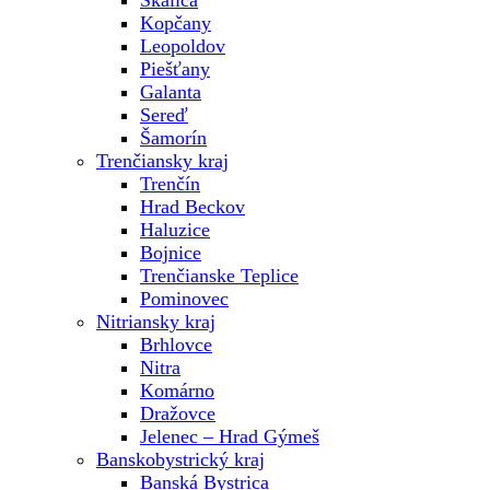
Skalica
Kopčany
Leopoldov
Piešťany
Galanta
Sereď
Šamorín
Trenčiansky kraj
Trenčín
Hrad Beckov
Haluzice
Bojnice
Trenčianske Teplice
Pominovec
Nitriansky kraj
Brhlovce
Nitra
Komárno
Dražovce
Jelenec – Hrad Gýmeš
Banskobystrický kraj
Banská Bystrica