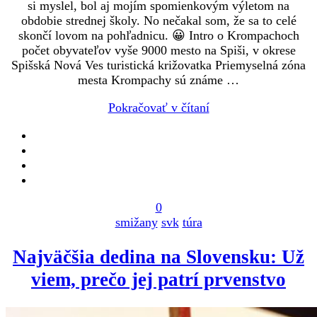
si myslel, bol aj mojím spomienkovým výletom na
obdobie strednej školy. No nečakal som, že sa to celé
skončí lovom na pohľadnicu. 😀 Intro o Krompachoch
počet obyvateľov vyše 9000 mesto na Spiši, v okrese
Spišská Nová Ves turistická križovatka Priemyselná zóna
mesta Krompachy sú známe …
Pokračovať v čítaní
0
smižany
svk
túra
Najväčšia dedina na Slovensku: Už
viem, prečo jej patrí prvenstvo