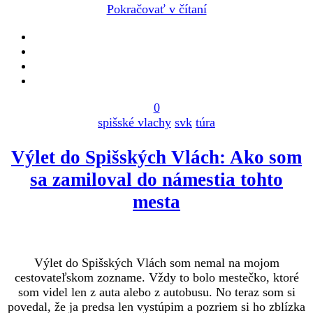
Pokračovať v čítaní
0
spišské vlachy
svk
túra
Výlet do Spišských Vlách: Ako som
sa zamiloval do námestia tohto
mesta
Výlet do Spišských Vlách som nemal na mojom
cestovateľskom zozname. Vždy to bolo mestečko, ktoré
som videl len z auta alebo z autobusu. No teraz som si
povedal, že ja predsa len vystúpim a pozriem si ho zblízka