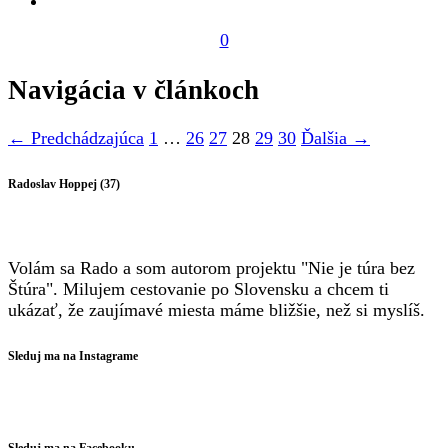
0
Navigácia v článkoch
← Predchádzajúca
1
…
26
27
28
29
30
Ďalšia →
Radoslav Hoppej (37)
Volám sa Rado a som autorom projektu "Nie je túra bez
Štúra". Milujem cestovanie po Slovensku a chcem ti
ukázať, že zaujímavé miesta máme bližšie, než si myslíš.
Sleduj ma na Instagrame
Sleduj ma na Facebooku