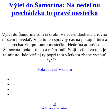
Výlet do Šamorína: Na nedeľnú
prechádzku to pravé mestečko
Výlet do Šamorína som si urobil v nedeľu doobeda a rovno
môžem povedať, že je to ten správny čas na pokojnú túru a
prechádzku po tomto mestečku. Nedeľná atmoška
Šamorína- pokoj, ticho a málo ľudí. Stojí to fakt za to a je
to miesto, kde vieš aj ty popri tom všetkom zhone vypnúť
🙂 Ja …
Pokračovať v čítaní
0
svk
trnava
túra