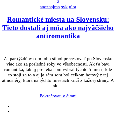
2
spoznajma
svk
túra
Romantické miesta na Slovensku:
Tieto dostali aj mňa ako najväčšieho
antiromantika
Za pár týždňov som toho stihol precestovať po Slovensku
viac ako za posledné roky vo všeobecnosti. Ak ťa baví
romantika, tak aj pre teba som vybral týchto 5 miest, kde
to stojí za to a aj ja sám som bol celkom hotový z tej
atmosféry, ktorá na týchto miestach kričí z každej strany. A
ak …
Pokračovať v čítaní