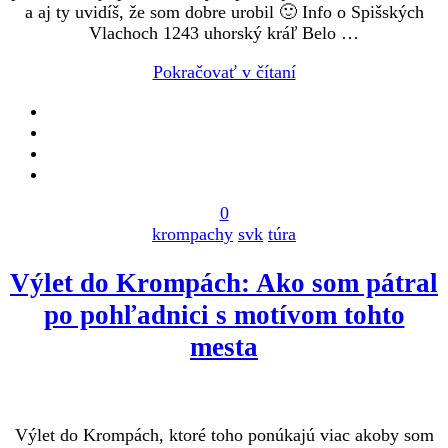
a aj ty uvidíš, že som dobre urobil 🙂 Info o Spišských
Vlachoch 1243 uhorský kráľ Belo …
Pokračovať v čítaní
0
krompachy
svk
túra
Výlet do Krompách: Ako som pátral
po pohľadnici s motívom tohto
mesta
Výlet do Krompách, ktoré toho ponúkajú viac akoby som