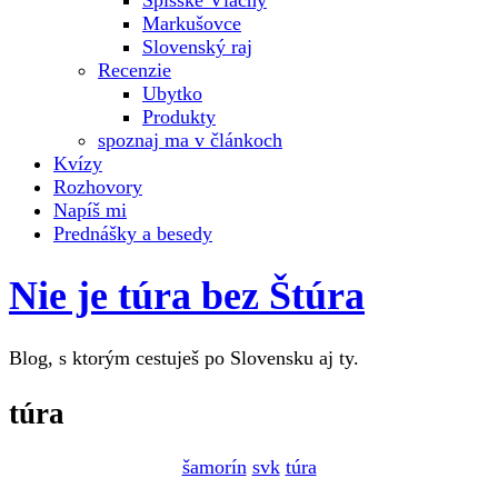
Spišské Vlachy
Markušovce
Slovenský raj
Recenzie
Ubytko
Produkty
spoznaj ma v článkoch
Kvízy
Rozhovory
Napíš mi
Prednášky a besedy
Nie je túra bez Štúra
Blog, s ktorým cestuješ po Slovensku aj ty.
túra
šamorín
svk
túra