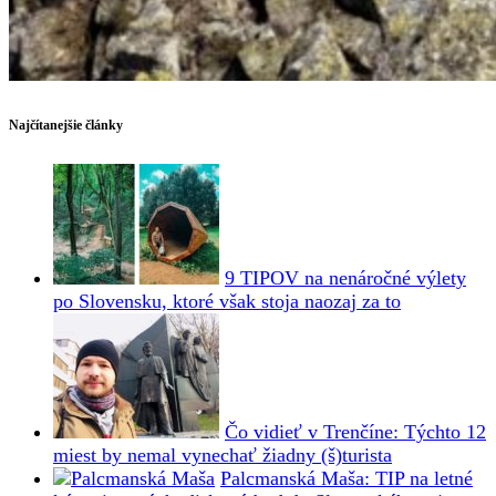
Najčítanejšie články
9 TIPOV na nenáročné výlety
po Slovensku, ktoré však stoja naozaj za to
Čo vidieť v Trenčíne: Týchto 12
miest by nemal vynechať žiadny (š)turista
Palcmanská Maša: TIP na letné