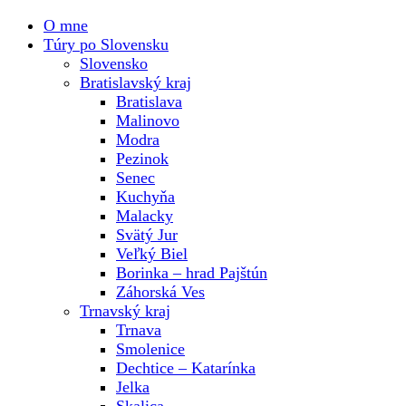
O mne
Túry po Slovensku
Slovensko
Bratislavský kraj
Bratislava
Malinovo
Modra
Pezinok
Senec
Kuchyňa
Malacky
Svätý Jur
Veľký Biel
Borinka – hrad Pajštún
Záhorská Ves
Trnavský kraj
Trnava
Smolenice
Dechtice – Katarínka
Jelka