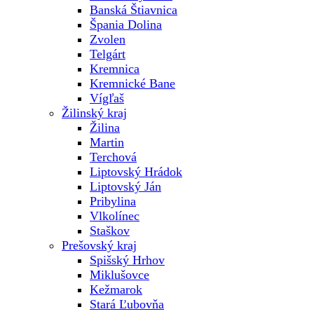
Banská Štiavnica
Špania Dolina
Zvolen
Telgárt
Kremnica
Kremnické Bane
Vígľaš
Žilinský kraj
Žilina
Martin
Terchová
Liptovský Hrádok
Liptovský Ján
Pribylina
Vlkolínec
Staškov
Prešovský kraj
Spišský Hrhov
Miklušovce
Kežmarok
Stará Ľubovňa