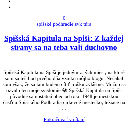
0
spišské podhradie
svk
túra
Spišská Kapitula na Spiši: Z každej
strany sa na teba valí duchovno
Spišská Kapitula na Spiši je jedným z tých miest, na ktoré
som sa tešil od prvého dňa vzniku môjho blogu. Nečakal
som však, že sa tam budem cítiť trošku zvláštne. Možno sa
ozvalo len moje svedomie 😀 Spišská Kapitula na Spiši
pôvodne samostatná obec od roku 1948 je mestskou
časťou Spišského Podhradia cirkevné mestečko, ležiace na
…
Pokračovať v čítaní