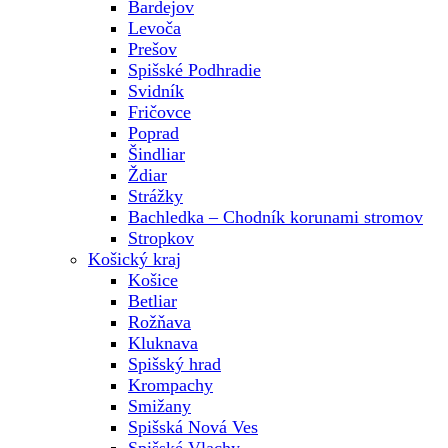
Bardejov
Levoča
Prešov
Spišské Podhradie
Svidník
Fričovce
Poprad
Šindliar
Ždiar
Strážky
Bachledka – Chodník korunami stromov
Stropkov
Košický kraj
Košice
Betliar
Rožňava
Kluknava
Spišský hrad
Krompachy
Smižany
Spišská Nová Ves