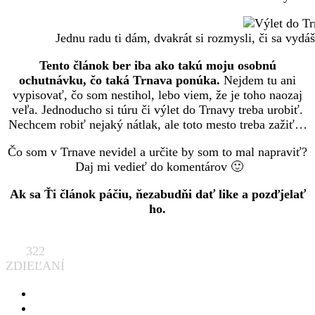
Jednu radu ti dám, dvakrát si rozmysli, či sa vydá
Tento článok ber iba ako takú moju osobnú
ochutnávku, čo taká Trnava ponúka.
Nejdem tu ani
vypisovať, čo som nestihol, lebo viem, že je toho naozaj
veľa. Jednoducho si túru či výlet do Trnavy treba urobiť.
Nechcem robiť nejaký nátlak, ale toto mesto treba zažiť…
Čo som v Trnave nevidel a určite by som to mal napraviť?
Daj mi vedieť do komentárov 🙂
Ak sa Ťi článok páčiu, ňezabudňi dať like a pozďjelať
ho.
322
ZDIEĽANÍ