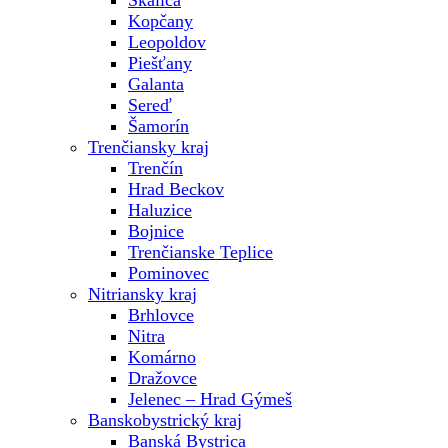
Skalica
Kopčany
Leopoldov
Piešťany
Galanta
Sereď
Šamorín
Trenčiansky kraj
Trenčín
Hrad Beckov
Haluzice
Bojnice
Trenčianske Teplice
Pominovec
Nitriansky kraj
Brhlovce
Nitra
Komárno
Dražovce
Jelenec – Hrad Gýmeš
Banskobystrický kraj
Banská Bystrica