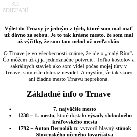
322
ZDIEĽANÍ
Výlet do Trnavy je jedným z tých, ktoré som mal mať
už dávno za sebou. Je to tak krásne mesto, že som mal
až výčitky, že som tam nebol už oveľa skôr.
O Trnave je vo všeobecnosti známe, že ide o „malý Rím“.
Čo môžem už aj ja jednoznačne potvrdiť. Toľko kostolov a
sakrálnych stavieb ako som videl počas mojej túry v
Trnave, som ešte doteraz nevidel. A myslím, že tak skoro
ani žiadne mesto Trnavu neprekoná.
Základné info o Trnave
7. najväčšie mesto
1238 – 1. mesto
, ktoré dostalo
výsady slobodného
kráľovského mesta
1792 – Anton Bernolák t
u vytvoril hlavný
stánok
Slovenského učeného tovarišstva