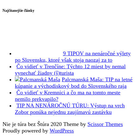
Najčítanejšie články
9 TIPOV na nenáročné výlety
po Slovensku, ktoré však stoja naozaj za to
Čo vidieť v Trenčíne: Týchto 12 miest by nemal
vynechať žiadny (š)turista
Palcmanská Maša: TIP na letné
kúpanie a východiskový bod do Slovenského raja
Čo vidieť v Kremnici a čo ma na tomto meste
nemilo prekvapilo?
TIP NA NENÁROČNÚ TÚRU: Výstup na vrch
Zobor ponúka nejednu zaujímavú zastávku
Nie je túra bez Štúra 2020 Theme by
Scissor Themes
Proudly powered by
WordPress