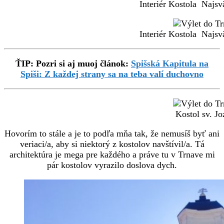
Interiér Kostola Najsvä
Interiér Kostola Najsvä
ŤIP: Pozri si aj muoj článok:
Spišská Kapitula na
Spiši: Z každej strany sa na teba valí duchovno
Kostol sv. Jo
Hovorím to stále a je to podľa mňa tak, že nemusíš byť ani
veriaci/a, aby si niektorý z kostolov navštívil/a. Tá
architektúra je mega pre každého a práve tu v Trnave mi
pár kostolov vyrazilo doslova dych.