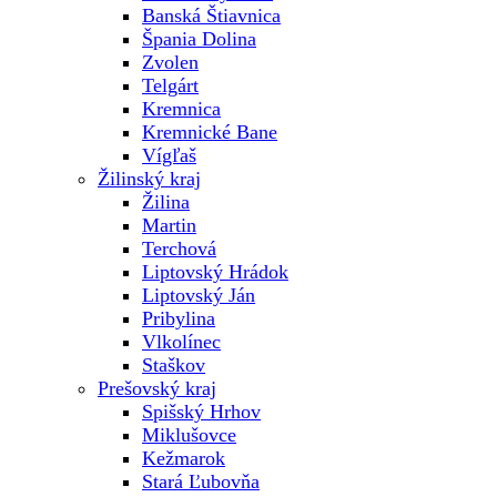
Banská Štiavnica
Špania Dolina
Zvolen
Telgárt
Kremnica
Kremnické Bane
Vígľaš
Žilinský kraj
Žilina
Martin
Terchová
Liptovský Hrádok
Liptovský Ján
Pribylina
Vlkolínec
Staškov
Prešovský kraj
Spišský Hrhov
Miklušovce
Kežmarok
Stará Ľubovňa