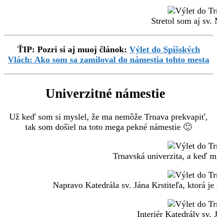
Stretol som aj sv.
ŤIP: Pozri si aj muoj článok:
Výlet do Spišských
Vlách: Ako som sa zamiloval do námestia tohto mesta
Univerzitné námestie
Už keď som si myslel, že ma nemôže Trnava prekvapiť,
tak som došiel na toto mega pekné námestie 🙂
Trnavská univerzita, a keď mi
Napravo Katedrála sv. Jána Krstiteľa, ktorá j
Interiér Katedrály sv. 