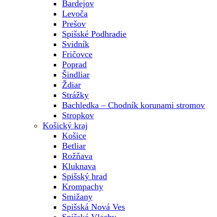
Bardejov
Levoča
Prešov
Spišské Podhradie
Svidník
Fričovce
Poprad
Šindliar
Ždiar
Strážky
Bachledka – Chodník korunami stromov
Stropkov
Košický kraj
Košice
Betliar
Rožňava
Kluknava
Spišský hrad
Krompachy
Smižany
Spišská Nová Ves