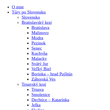
O mne
Túry po Slovensku
Slovensko
Bratislavský kraj
Bratislava
Malinovo
Modra
Pezinok
Senec
Kuchyňa
Malacky
Svätý Jur
Veľký Biel
Borinka – hrad Pajštún
Záhorská Ves
Trnavský kraj
Trnava
Smolenice
Dechtice – Katarínka
Jelka