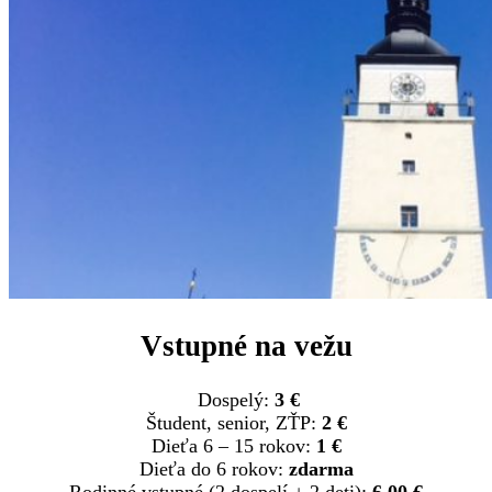
Vstupné na vežu
Dospelý:
3 €
Študent, senior, ZŤP:
2 €
Dieťa 6 – 15 rokov:
1 €
Dieťa do 6 rokov:
zdarma
Rodinné vstupné (2 dospelí + 2 deti):
6,00 €