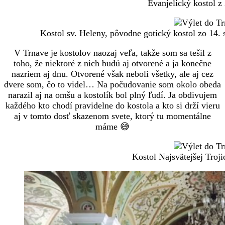
Evanjelický kostol z 
Kostol sv. Heleny, pôvodne gotický kostol zo 14. 
V Trnave je kostolov naozaj veľa, takže som sa tešil z
toho, že niektoré z nich budú aj otvorené a ja konečne
nazriem aj dnu. Otvorené však neboli všetky, ale aj cez
dvere som, čo to videl… Na počudovanie som okolo obeda
narazil aj na omšu a kostolík bol plný ľudí. Ja obdivujem
každého kto chodí pravidelne do kostola a kto si drží vieru
aj v tomto dosť skazenom svete, ktorý tu momentálne
máme 😅
Kostol Najsvätejšej Troji