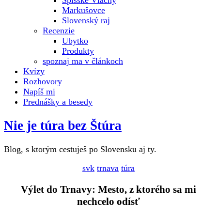
Spišské Vlachy
Markušovce
Slovenský raj
Recenzie
Ubytko
Produkty
spoznaj ma v článkoch
Kvízy
Rozhovory
Napíš mi
Prednášky a besedy
Nie je túra bez Štúra
Blog, s ktorým cestuješ po Slovensku aj ty.
svk
trnava
túra
Výlet do Trnavy: Mesto, z ktorého sa mi
nechcelo odísť