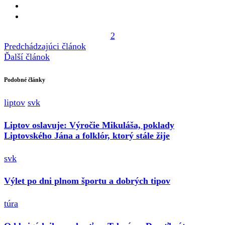
2
Predchádzajúci článok
Ďalší článok
Podobné články
liptov
svk
Liptov oslavuje: Výročie Mikuláša, poklady
Liptovského Jána a folklór, ktorý stále žije
svk
Výlet po dni plnom športu a dobrých tipov
túra