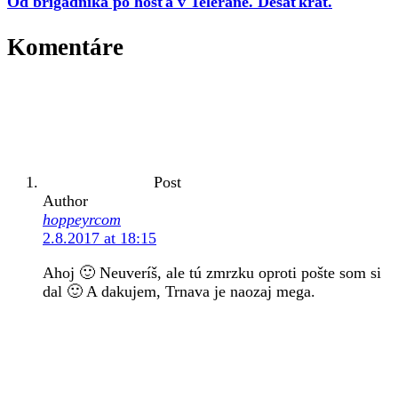
Od brigádnika po hosťa v Teleráne. Desaťkrát.
Komentáre
Post
Author
hoppeyrcom
2.8.2017 at 18:15
Ahoj 🙂 Neuveríš, ale tú zmrzku oproti pošte som si
dal 🙂 A dakujem, Trnava je naozaj mega.