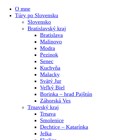
O mne
Túry po Slovensku
Slovensko
Bratislavský kraj
Bratislava
Malinovo
Modra
Pezinok
Senec
Kuchyňa
Malacky
Svätý Jur
Veľký Biel
Borinka – hrad Pajštún
Záhorská Ves
Trnavský kraj
Trnava
Smolenice
Dechtice – Katarínka
Jelka