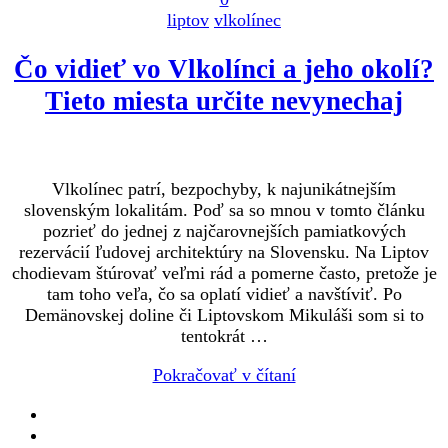
liptov
vlkolínec
Čo vidieť vo Vlkolínci a jeho okolí?
Tieto miesta určite nevynechaj
Vlkolínec patrí, bezpochyby, k najunikátnejším
slovenským lokalitám. Poď sa so mnou v tomto článku
pozrieť do jednej z najčarovnejších pamiatkových
rezervácií ľudovej architektúry na Slovensku. Na Liptov
chodievam štúrovať veľmi rád a pomerne často, pretože je
tam toho veľa, čo sa oplatí vidieť a navštíviť. Po
Demänovskej doline či Liptovskom Mikuláši som si to
tentokrát …
Pokračovať v čítaní