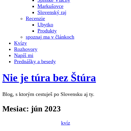
Spišské Vlachy
Markušovce
Slovenský raj
Recenzie
Ubytko
Produkty
spoznaj ma v článkoch
Kvízy
Rozhovory
Napíš mi
Prednášky a besedy
Nie je túra bez Štúra
Blog, s ktorým cestuješ po Slovensku aj ty.
Mesiac:
jún 2023
kvíz