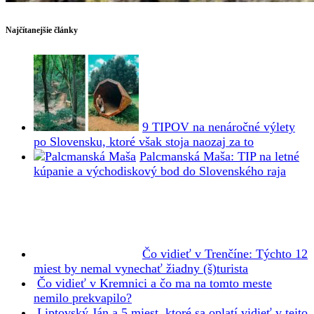
Najčítanejšie články
9 TIPOV na nenáročné výlety
po Slovensku, ktoré však stoja naozaj za to
Palcmanská Maša: TIP na letné
kúpanie a východiskový bod do Slovenského raja
Čo vidieť v Trenčíne: Týchto 12
miest by nemal vynechať žiadny (š)turista
Čo vidieť v Kremnici a čo ma na tomto meste
nemilo prekvapilo?
Liptovský Ján a 5 miest, ktoré sa oplatí vidieť v tejto