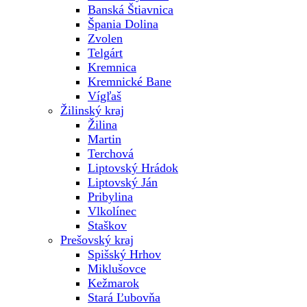
Banská Štiavnica
Špania Dolina
Zvolen
Telgárt
Kremnica
Kremnické Bane
Vígľaš
Žilinský kraj
Žilina
Martin
Terchová
Liptovský Hrádok
Liptovský Ján
Pribylina
Vlkolínec
Staškov
Prešovský kraj
Spišský Hrhov
Miklušovce
Kežmarok
Stará Ľubovňa