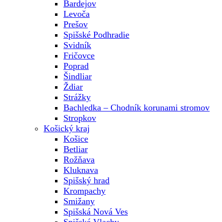
Bardejov
Levoča
Prešov
Spišské Podhradie
Svidník
Fričovce
Poprad
Šindliar
Ždiar
Strážky
Bachledka – Chodník korunami stromov
Stropkov
Košický kraj
Košice
Betliar
Rožňava
Kluknava
Spišský hrad
Krompachy
Smižany
Spišská Nová Ves