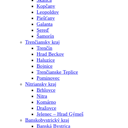
Skalica
Kopčany
Leopoldov
Piešťany
Galanta
Sereď
Šamorín
Trenčiansky kraj
Trenčín
Hrad Beckov
Haluzice
Bojnice
Trenčianske Teplice
Pominovec
Nitriansky kraj
Brhlovce
Nitra
Komárno
Dražovce
Jelenec – Hrad Gýmeš
Banskobystrický kraj
Banská Bystrica