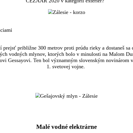
CEZAAR 2020 v kategórii exteriér?
áciami
í prejsť približne 300 metrov proti prúdu rieky a dostaneš s
ičných vodných mlynov, ktorých bolo v minulosti na Malom Dun
covi Gessayovi. Ten bol významným slovenským novinárom v U
1. svetovej vojne.
Malé vodné elektrárne