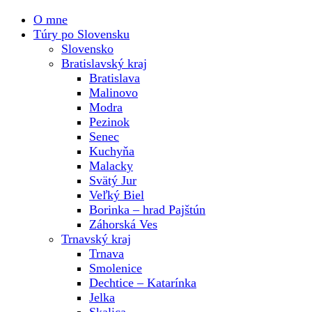
O mne
Túry po Slovensku
Slovensko
Bratislavský kraj
Bratislava
Malinovo
Modra
Pezinok
Senec
Kuchyňa
Malacky
Svätý Jur
Veľký Biel
Borinka – hrad Pajštún
Záhorská Ves
Trnavský kraj
Trnava
Smolenice
Dechtice – Katarínka
Jelka