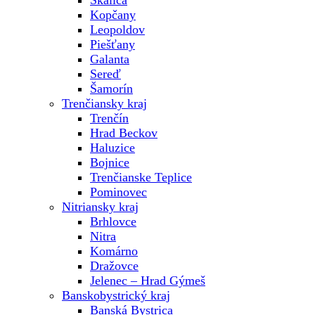
Skalica
Kopčany
Leopoldov
Piešťany
Galanta
Sereď
Šamorín
Trenčiansky kraj
Trenčín
Hrad Beckov
Haluzice
Bojnice
Trenčianske Teplice
Pominovec
Nitriansky kraj
Brhlovce
Nitra
Komárno
Dražovce
Jelenec – Hrad Gýmeš
Banskobystrický kraj
Banská Bystrica