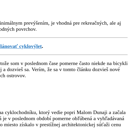
minimálnym prevýšením, je vhodná pre rekreačných, ale aj
írodných povrchov.
lánovať cyklovýlet
.
retože som v poslednom čase pomerne často niekde na bicykli
ej a dozvieš sa. Verím, že sa v tomto článku dozvieš nové
ých ostrovov.
 na cyklochodníku, ktorý vedie popri Malom Dunaji a začala
. Tá je v poslednom období pomerne obľúbená a vyhľadávaná
 miesto získalo v prestížnej architektonickej súťaži cenu