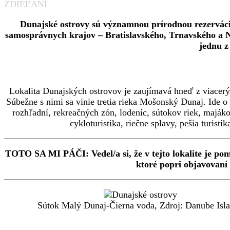
ZDIEĽANÍ
Dunajské ostrovy sú významnou prírodnou rezerváci
samosprávnych krajov – Bratislavského, Trnavského a Ni
jednu z
Lokalita Dunajských ostrovov je zaujímavá hneď z viacerý
Súbežne s nimi sa vinie tretia rieka Mošonský Dunaj. Ide o
rozhľadní, rekreačných zón, lodeníc, sútokov riek, maják
cykloturistika, riečne splavy, pešia turis
TOTO SA MI PÁČI:
Vedel/a si, že v tejto lokalite je 
ktoré popri objavovaní 
Sútok Malý Dunaj-Čierna voda, Zdroj: Danube Isl