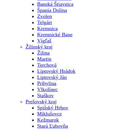
Banská Štiavnica
Špania Dolina
Zvolen
Telgárt
Kremnica
Kremnické Bane
Vígľaš
Žilinský kraj
Žilina
Martin
Terchová
Liptovský Hrádok
Liptovský Ján
Pribylina
Vlkolínec
Staškov
Prešovský kraj
Spišský Hrhov
Miklušovce
Kežmarok
Stará Ľubovňa