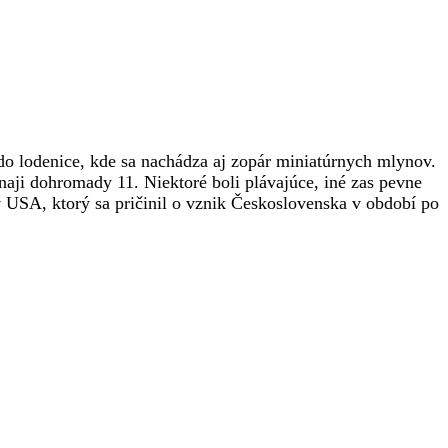
a do lodenice, kde sa nachádza aj zopár miniatúrnych mlynov.
aji dohromady 11. Niektoré boli plávajúce, iné zas pevne
SA, ktorý sa pričinil o vznik Československa v období po