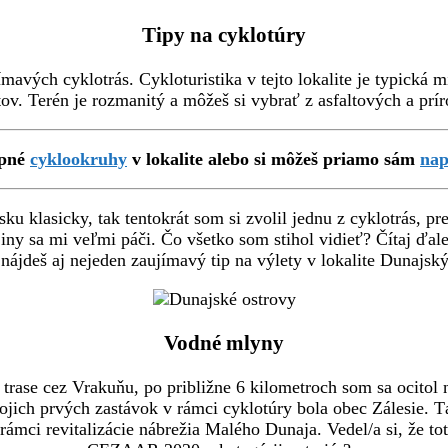
Tipy na cyklotúry
avých cyklotrás. Cykloturistika v tejto lokalite je typická 
ov. Terén je rozmanitý a môžeš si vybrať z asfaltových a pr
upné
cyklookruhy
v lokalite alebo si môžeš priamo sám
nap
u klasicky, tak tentokrát som si zvolil jednu z cyklotrás, p
jiny sa mi veľmi páči. Čo všetko som stihol vidieť? Čítaj ďal
 nájdeš aj nejeden zaujímavý tip na výlety v lokalite Dunajsk
Vodné mlyny
trase cez Vrakuňu, po približne 6 kilometroch som sa ocitol
mojich prvých zastávok v rámci cyklotúry bola obec Zálesie
mci revitalizácie nábrežia Malého Dunaja. Vedel/a si, že toto