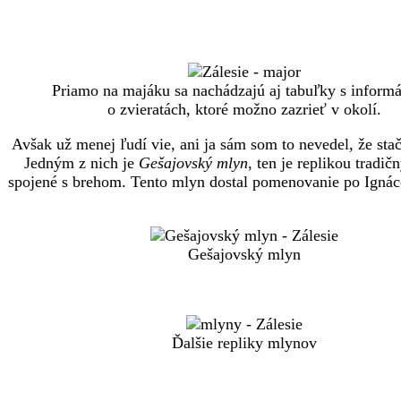
Priamo na majáku sa nachádzajú aj tabuľky s inform
o zvieratách, ktoré možno zazrieť v okolí.
Avšak už menej ľudí vie, ani ja sám som to nevedel, že stač
Jedným z nich je
Gešajovský mlyn
, ten je replikou trad
spojené s brehom. Tento mlyn dostal pomenovanie po Igná
Gešajovský mlyn
Ďalšie repliky mlynov