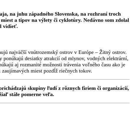
ja, na juhu západného Slovenska, na rozhraní troch
iest a tipov na výlety či cyklotúry. Nedávno som zdolal
 vidieť.
ujú najväčší vnútrozemský ostrov v Európe – Žitný ostrov.
y ponúkajú desiatky atrakcií od mlynov, vodných elektrární,
núkajú aj rozmanité možnosti trávenia voľného času ako je
či zaujímavých miest pozdĺž riečnych tokov.
prichádzajú skupiny ľudí z rôznych firiem či organizácií,
žiaľ stále pomerne veľa.