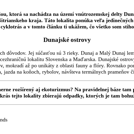
ou, ktorá sa nachádza na území vnútrozemskej delty Duna
trianskeho kraja. Táto lokalita ponúka veľa jedinečných m
 cyklotrás a v tomto článku ti ukážem, čo všetko som stihol
Dunajské ostrovy
ch dôvodov. Jej súčasťou sú 3 rieky. Dunaj a Malý Dunaj lem
 cezhraničnú lokalitu Slovenska a Maďarska. Dunajské ostrov
ov, mokradí až po unikáty z oblasti fauny a flóry. Rovnako po
tika, jazda na koňoch, rybolov, návšteva termálnych prameňov 
pomerne rozšírený aj ekoturizmus? Na pravidelnej báze tam 
krás tejto lokality zbierajú odpadky, ktorých je tam bohu
ands