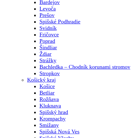
Bardejov
Levoča
Prešov
Spišské Podhradie
Svidník
Fričovce
Poprad
Šindliar
Ždiar
Strážky
Bachledka – Chodník korunami stromov
Stropkov
Košický kraj
Košice
Betliar
Rožňava
Kluknava
Spišský hrad
Krompachy
Smižany
Spišská Nová Ves