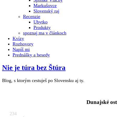
Spišské Vlachy
Markušovce
Slovenský raj
Recenzie
Ubytko
Produkty
spoznaj ma v článkoch
Kvízy
Rozhovory
Napíš mi
Prednášky a besedy
Nie je túra bez Štúra
Blog, s ktorým cestuješ po Slovensku aj ty.
Dunajské ost
234