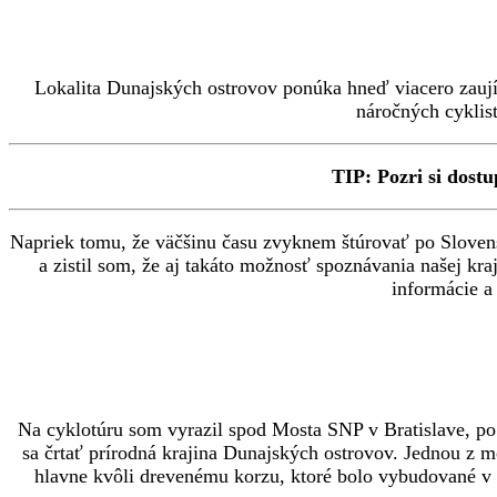
Lokalita Dunajských ostrovov ponúka hneď viacero zaujím
náročných cyklist
TIP: Pozri si dost
Napriek tomu, že väčšinu času zvyknem štúrovať po Slovensk
a zistil som, že aj takáto možnosť spoznávania našej kra
informácie a
Na cyklotúru som vyrazil spod Mosta SNP v Bratislave, po 
sa črtať prírodná krajina Dunajských ostrovov. Jednou z 
hlavne kvôli drevenému korzu, ktoré bolo vybudované v rá