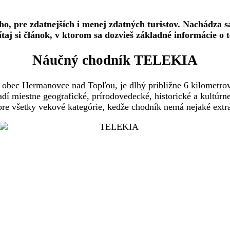
pre zdatnejších i menej zdatných turistov. Nachádza sa
ítaj si článok, v ktorom sa dozvieš základné informácie o 
Náučný chodník TELEKIA
bec Hermanovce nad Topľou, je dlhý približne 6 kilometrov s
radí miestne geografické, prírodovedecké, historické a kultúr
pre všetky vekové kategórie, kedže chodník nemá nejaké extra