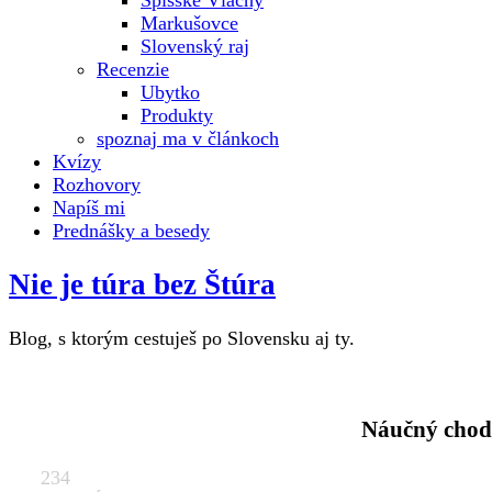
Spišské Vlachy
Markušovce
Slovenský raj
Recenzie
Ubytko
Produkty
spoznaj ma v článkoch
Kvízy
Rozhovory
Napíš mi
Prednášky a besedy
Nie je túra bez Štúra
Blog, s ktorým cestuješ po Slovensku aj ty.
Náučný chodn
234