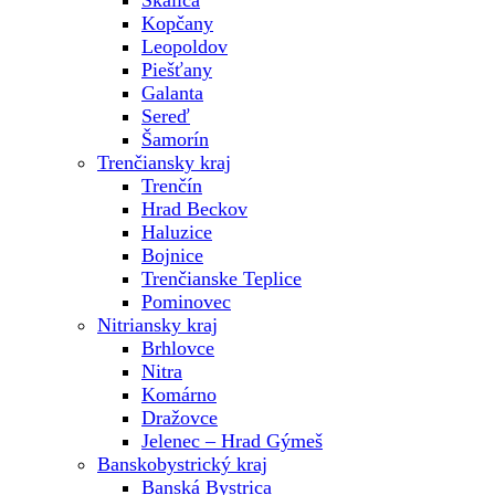
Skalica
Kopčany
Leopoldov
Piešťany
Galanta
Sereď
Šamorín
Trenčiansky kraj
Trenčín
Hrad Beckov
Haluzice
Bojnice
Trenčianske Teplice
Pominovec
Nitriansky kraj
Brhlovce
Nitra
Komárno
Dražovce
Jelenec – Hrad Gýmeš
Banskobystrický kraj
Banská Bystrica