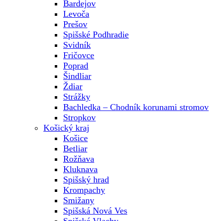
Bardejov
Levoča
Prešov
Spišské Podhradie
Svidník
Fričovce
Poprad
Šindliar
Ždiar
Strážky
Bachledka – Chodník korunami stromov
Stropkov
Košický kraj
Košice
Betliar
Rožňava
Kluknava
Spišský hrad
Krompachy
Smižany
Spišská Nová Ves