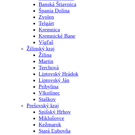
Banská Štiavnica
Špania Dolina
Zvolen
Telgárt
Kremnica
Kremnické Bane
Vígľaš
Žilinský kraj
Žilina
Martin
Terchová
Liptovský Hrádok
Liptovský Ján
Pribylina
Vlkolínec
Staškov
Prešovský kraj
Spišský Hrhov
Miklušovce
Kežmarok
Stará Ľubovňa