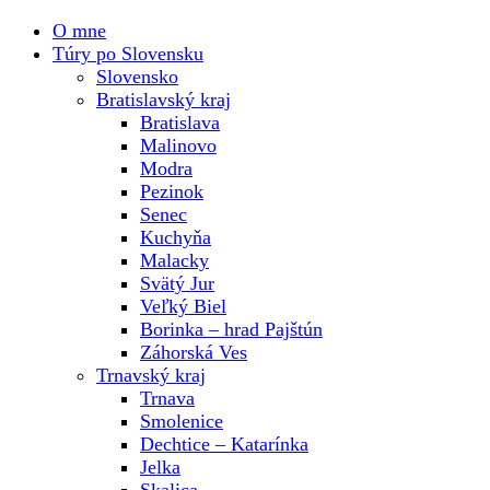
O mne
Túry po Slovensku
Slovensko
Bratislavský kraj
Bratislava
Malinovo
Modra
Pezinok
Senec
Kuchyňa
Malacky
Svätý Jur
Veľký Biel
Borinka – hrad Pajštún
Záhorská Ves
Trnavský kraj
Trnava
Smolenice
Dechtice – Katarínka
Jelka