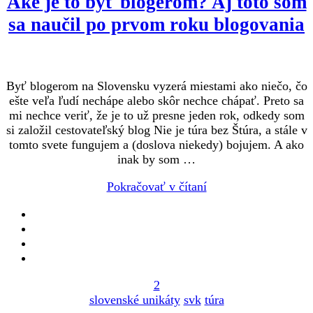
Aké je to byť blogerom? Aj toto som
sa naučil po prvom roku blogovania
Byť blogerom na Slovensku vyzerá miestami ako niečo, čo
ešte veľa ľudí nechápe alebo skôr nechce chápať. Preto sa
mi nechce veriť, že je to už presne jeden rok, odkedy som
si založil cestovateľský blog Nie je túra bez Štúra, a stále v
tomto svete fungujem a (doslova niekedy) bojujem. A ako
inak by som …
Pokračovať v čítaní
2
slovenské unikáty
svk
túra