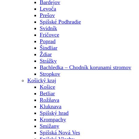
Bardejov
Levoča
Prešov
Spišské Podhradie
Svidník
Fričovce
Poprad
Šindliar
Ždiar
Strážky
Bachledka – Chodník korunami stromov
Stropkov
Košický kraj
Košice
Betliar
Rožňava
Kluknava
Spišský hrad
Krompachy
Smižany
Spišská Nová Ves