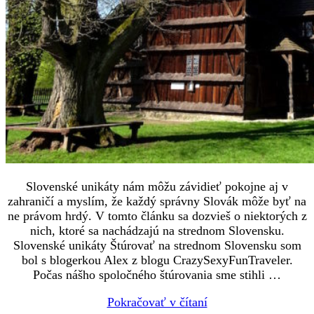
Slovenské unikáty nám môžu závidieť pokojne aj v
zahraničí a myslím, že každý správny Slovák môže byť na
ne právom hrdý. V tomto článku sa dozvieš o niektorých z
nich, ktoré sa nachádzajú na strednom Slovensku.
Slovenské unikáty Štúrovať na strednom Slovensku som
bol s blogerkou Alex z blogu CrazySexyFunTraveler.
Počas nášho spoločného štúrovania sme stihli …
Pokračovať v čítaní