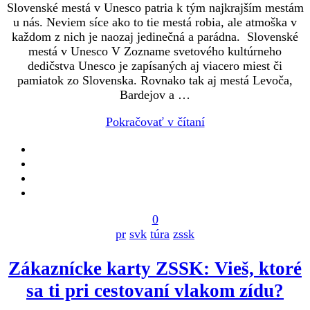
Slovenské mestá v Unesco patria k tým najkrajším mestám
u nás. Neviem síce ako to tie mestá robia, ale atmoška v
každom z nich je naozaj jedinečná a parádna. Slovenské
mestá v Unesco V Zozname svetového kultúrneho
dedičstva Unesco je zapísaných aj viacero miest či
pamiatok zo Slovenska. Rovnako tak aj mestá Levoča,
Bardejov a …
Pokračovať v čítaní
0
pr
svk
túra
zssk
Zákaznícke karty ZSSK: Vieš, ktoré
sa ti pri cestovaní vlakom zídu?