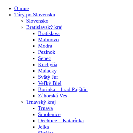
O mne
Túry po Slovensku
Slovensko
Bratislavský kraj
Bratislava
Malinovo
Modra
Pezinok
Senec
Kuchyňa
Malacky
Svätý Jur
Veľký Biel
Borinka – hrad Pajštún
Záhorská Ves
Trnavský kraj
Trnava
Smolenice
Dechtice – Katarínka
Jelka