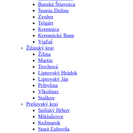
Banská Štiavnica
Špania Dolina
Zvolen
Telgárt
Kremnica
Kremnické Bane
Vígľaš
Žilinský kraj
Žilina
Martin
Terchová
Liptovský Hrádok
Liptovský Ján
Pribylina
Vlkolínec
Staškov
Prešovský kraj
Spišský Hrhov
Miklušovce
Kežmarok
Stará Ľubovňa