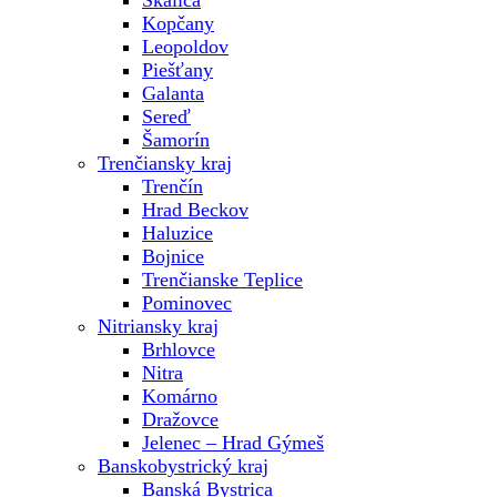
Skalica
Kopčany
Leopoldov
Piešťany
Galanta
Sereď
Šamorín
Trenčiansky kraj
Trenčín
Hrad Beckov
Haluzice
Bojnice
Trenčianske Teplice
Pominovec
Nitriansky kraj
Brhlovce
Nitra
Komárno
Dražovce
Jelenec – Hrad Gýmeš
Banskobystrický kraj
Banská Bystrica