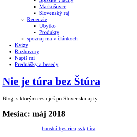
Spišské Vlachy
Markušovce
Slovenský raj
Recenzie
Ubytko
Produkty
spoznaj ma v článkoch
Kvízy
Rozhovory
Napíš mi
Prednášky a besedy
Nie je túra bez Štúra
Blog, s ktorým cestuješ po Slovensku aj ty.
Mesiac:
máj 2018
banská bystrica
svk
túra