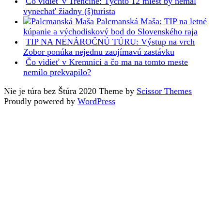
Čo vidieť v Trenčíne: Týchto 12 miest by nemal
vynechať žiadny (š)turista
Palcmanská Maša: TIP na letné
kúpanie a východiskový bod do Slovenského raja
TIP NA NENÁROČNÚ TÚRU: Výstup na vrch
Zobor ponúka nejednu zaujímavú zastávku
Čo vidieť v Kremnici a čo ma na tomto meste
nemilo prekvapilo?
Nie je túra bez Štúra 2020 Theme by
Scissor Themes
Proudly powered by
WordPress