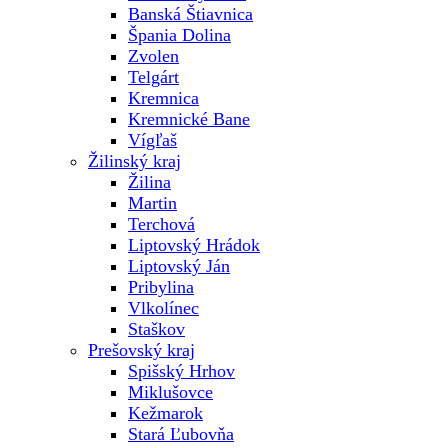
Banská Štiavnica
Špania Dolina
Zvolen
Telgárt
Kremnica
Kremnické Bane
Vígľaš
Žilinský kraj
Žilina
Martin
Terchová
Liptovský Hrádok
Liptovský Ján
Pribylina
Vlkolínec
Staškov
Prešovský kraj
Spišský Hrhov
Miklušovce
Kežmarok
Stará Ľubovňa