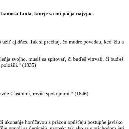
 kamoša Luda, ktorje sa mi páčja najvjac.
užiť aj dňes. Tak si prečítaj, čo múdre povedau, keď žiu a
ňja svojho, musíš sa spitovať, či buďeš vitrvalí, či buďeš
 položili.“ (1835)
rovňe šťastnimí, rovňe spokojnimí.“ (1846)
odi ukonaňje horúčavou a prácou opúšťajú postupňe javisko
je pravdi sa ňerúcajú, naopak: tak ako sa s príchodom jari