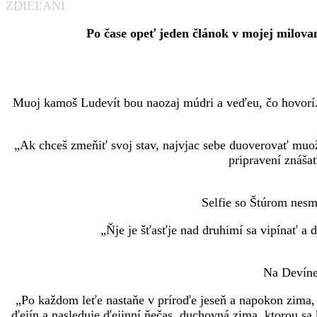
ZDIEĽANÍ
Po čase opeť jeden článok v mojej milova
Muoj kamoš Ludevít bou naozaj múdri a veďeu, čo hovorí. V
„Ak chceš zmeňiť svoj stav, najvjac sebe duoverovať muože
pripravení znášať
Selfie so Štúrom nes
„Ňje je šťasťje nad druhimí sa vipínať a 
Na Devíne
„Po každom leťe nastaňe v príroďe jeseň a napokon zima, 
ďejín a nasleduje ďejinní ňečas, duchovná zima, ktorou sa