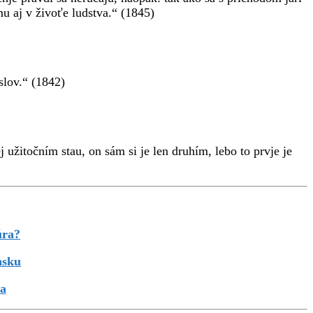
u aj v živoťe ludstva.“ (1845)
 slov.“ (1842)
j užitočním stau, on sám si je len druhím, lebo to prvje je
úra?
nsku
ra