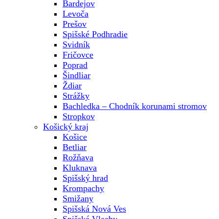
Bardejov
Levoča
Prešov
Spišské Podhradie
Svidník
Fričovce
Poprad
Šindliar
Ždiar
Strážky
Bachledka – Chodník korunami stromov
Stropkov
Košický kraj
Košice
Betliar
Rožňava
Kluknava
Spišský hrad
Krompachy
Smižany
Spišská Nová Ves