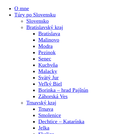
O mne
Túry po Slovensku
Slovensko
Bratislavský kraj
Bratislava
Malinovo
Modra
Pezinok
Senec
Kuchyňa
Malacky
Svätý Jur
Veľký Biel
Borinka – hrad Pajštún
Záhorská Ves
Trnavský kraj
Trnava
Smolenice
Dechtice – Katarínka
Jelka