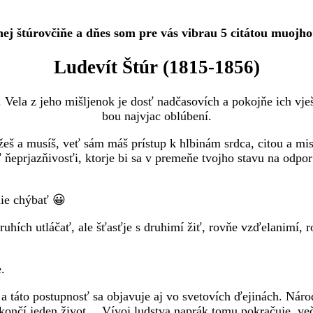
nej štúrovčiňe a dňes som pre vás vibrau 5 citátou muojho
Ludevít Štúr (1815-1856)
ela z jeho mišljenok je dosť nadčasovích a pokojňe ich vješ 
bou najvjac oblúbení.
š a musíš, veť sám máš prístup k hlbinám srdca, citou a misle
 ňeprjazňivosťi, ktorje bi sa v premeňe tvojho stavu na odpor
mie chýbať 😀
druhích utláčať, ale šťasťje s druhimí žiť, rovňe vzďelanimí, 
.
a táto postupnosť sa objavuje aj vo svetovích ďejinách. Nár
 končí jeden život… Vívoj ludstva naprák tomu pokračuje, večň