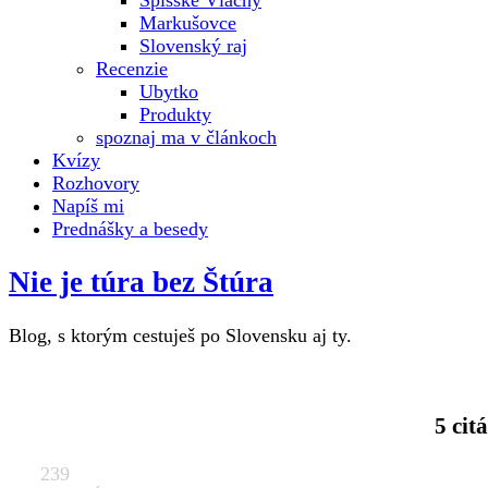
Spišské Vlachy
Markušovce
Slovenský raj
Recenzie
Ubytko
Produkty
spoznaj ma v článkoch
Kvízy
Rozhovory
Napíš mi
Prednášky a besedy
Nie je túra bez Štúra
Blog, s ktorým cestuješ po Slovensku aj ty.
5 cit
239