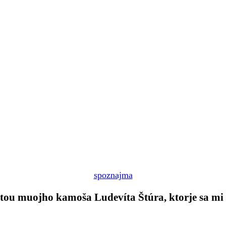
spoznajma
átou muojho kamoša Ludevíta Štúra, ktorje sa mi