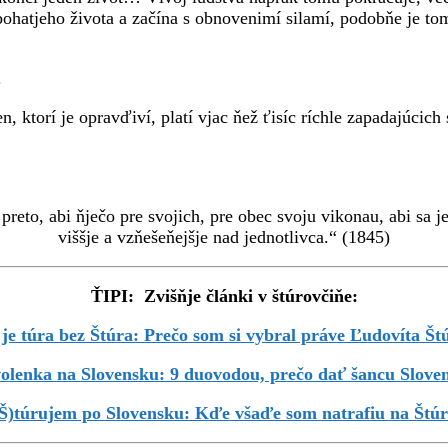
ohatjeho života a začína s obnovenimí silamí, podobňe je tom
.
n, ktorí je opravďiví, platí vjac ňež ťisíc ríchle zapadajúcich
preto, abi ňječo pre svojich, pre obec svoju vikonau, abi sa je
viššje a vzňešeňejšje nad jednotlivca.“ (1845)
ŤIPI: Zvišňje článki v štúrovčiňe:
 je túra bez Štúra: Prečo som si vybral práve Ľudovíta Št
olenka na Slovensku: 9 duovodou, prečo dať šancu Slove
Š)túrujem po Slovensku: Kďe všaďe som natrafiu na Štú