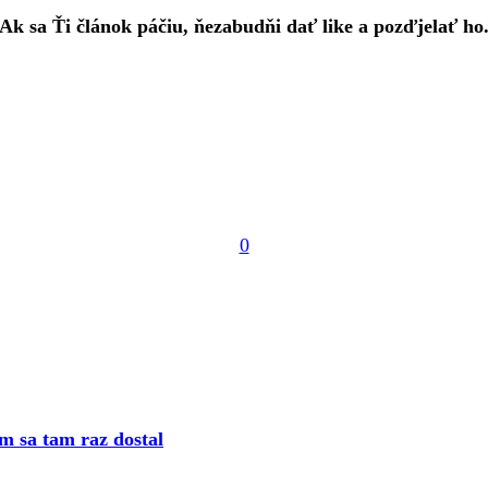
Ak sa Ťi článok páčiu, ňezabudňi dať like a pozďjelať ho
0
m sa tam raz dostal