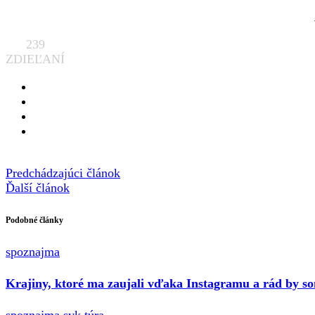
239
ZDIEĽANÍ
Predchádzajúci článok
Ďalší článok
Podobné články
spoznajma
Krajiny, ktoré ma zaujali vďaka Instagramu a rád by so
spoznajma
svk
túra