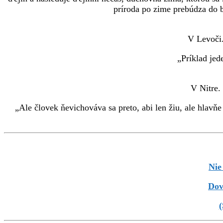
príroda po zime prebúdza do b
V Levoči
„Príklad jede
V Nitre.
„Ale človek ňevichováva sa preto, abi len žiu, ale hlavňe 
Nie
Dov
(