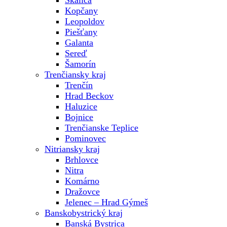
Skalica
Kopčany
Leopoldov
Piešťany
Galanta
Sereď
Šamorín
Trenčiansky kraj
Trenčín
Hrad Beckov
Haluzice
Bojnice
Trenčianske Teplice
Pominovec
Nitriansky kraj
Brhlovce
Nitra
Komárno
Dražovce
Jelenec – Hrad Gýmeš
Banskobystrický kraj
Banská Bystrica