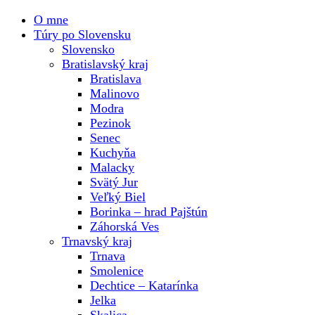
O mne
Túry po Slovensku
Slovensko
Bratislavský kraj
Bratislava
Malinovo
Modra
Pezinok
Senec
Kuchyňa
Malacky
Svätý Jur
Veľký Biel
Borinka – hrad Pajštún
Záhorská Ves
Trnavský kraj
Trnava
Smolenice
Dechtice – Katarínka
Jelka