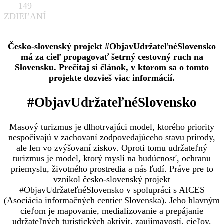
149
ZDIEĽANÍ
Česko-slovenský projekt #ObjavUdržateľnéSlovensko
má za cieľ propagovať šetrný cestovný ruch na
Slovensku. Prečítaj si článok, v ktorom sa o tomto
projekte dozvieš viac informácií.
#ObjavUdržateľnéSlovensko
Masový turizmus je dlhotrvajúci model, ktorého priority
nespočívajú v zachovaní zodpovedajúceho stavu prírody,
ale len vo zvýšovaní ziskov. Oproti tomu udržateľný
turizmus je model, ktorý myslí na budúcnosť, ochranu
priemyslu, životného prostredia a nás ľudí. Práve pre to
vznikol česko-slovenský projekt
#ObjavUdržateľnéSlovensko v spolupráci s AICES
(Asociácia informačných centier Slovenska). Jeho hlavným
cieľom je mapovanie, medializovanie a prepájanie
udržateľných turistických aktivít, zaujímavostí, cieľov,