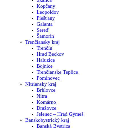
Skalica
Kopčany
Leopoldov
Piešťany
Galanta
Sereď
Šamorín
Trenčiansky kraj
Trenčín
Hrad Beckov
Haluzice
Bojnice
Trenčianske Teplice
Pominovec
Nitriansky kraj
Brhlovce
Nitra
Komárno
Dražovce
Jelenec – Hrad Gýmeš
Banskobystrický kraj
Banská Bystrica