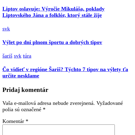
Liptov oslavuje: Výročie Mikuláša, poklady
Liptovského Jána a folklór, ktorý stále žije
svk
Výlet po dni plnom športu a dobrých tipov
šariš
svk
túra
Čo vidieť v regióne Šariš? Týchto 7 tipov na výlety ťa
určite nesklame
Pridaj komentár
Vaša e-mailová adresa nebude zverejnená.
Vyžadované
polia sú označené
*
Komentár
*