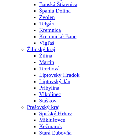
Banská Štiavnica
Špania Dolina
Zvolen
Telgárt
Kremnica
Kremnické Bane
Vígľaš
Žilinský kraj
Žilina
Martin
Terchová
Liptovský Hrádok
Liptovský Ján
Pribylina
Vlkolínec
Staškov
Prešovský kraj
Spišský Hrhov
Miklušovce
Kežmarok
Stará Ľubovňa