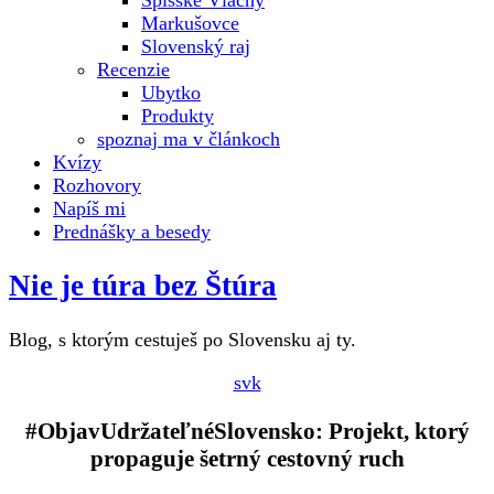
Spišské Vlachy
Markušovce
Slovenský raj
Recenzie
Ubytko
Produkty
spoznaj ma v článkoch
Kvízy
Rozhovory
Napíš mi
Prednášky a besedy
Nie je túra bez Štúra
Blog, s ktorým cestuješ po Slovensku aj ty.
svk
#ObjavUdržateľnéSlovensko: Projekt, ktorý
propaguje šetrný cestovný ruch