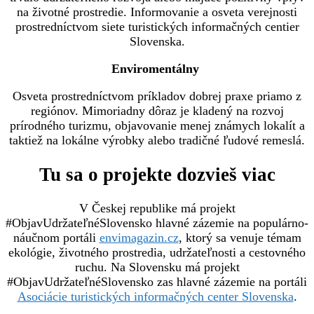
na životné prostredie. Informovanie a osveta verejnosti
prostredníctvom siete turistických informačných centier
Slovenska.
Enviromentálny
Osveta prostredníctvom príkladov dobrej praxe priamo z
regiónov. Mimoriadny dôraz je kladený na rozvoj
prírodného turizmu, objavovanie menej známych lokalít a
taktiež na lokálne výrobky alebo tradičné ľudové remeslá.
Tu sa o projekte dozvieš viac
V Českej republike má projekt
#ObjavUdržateľnéSlovensko hlavné zázemie na populárno-
náučnom portáli
envimagazin.cz
, ktorý sa venuje témam
ekológie, životného prostredia, udržateľnosti a cestovného
ruchu. Na Slovensku má projekt
#ObjavUdržateľnéSlovensko zas hlavné zázemie na portáli
Asociácie turistických informačných center Slovenska
.