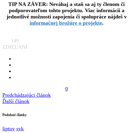
TIP NA ZÁVER: Neváhaj a staň sa aj ty členom či
podporovateľom tohto projektu. Viac informácií a
jednotlivé možnosti zapojenia či spolupráce nájdeš v
informačnej brožúre o projekte
.
149
ZDIEĽANÍ
0
Predchádzajúci článok
Ďalší článok
Podobné články
liptov
svk