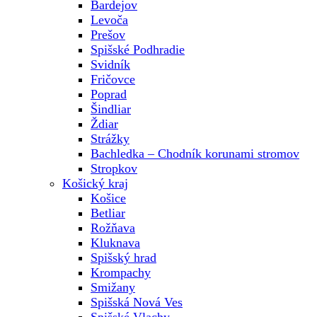
Bardejov
Levoča
Prešov
Spišské Podhradie
Svidník
Fričovce
Poprad
Šindliar
Ždiar
Strážky
Bachledka – Chodník korunami stromov
Stropkov
Košický kraj
Košice
Betliar
Rožňava
Kluknava
Spišský hrad
Krompachy
Smižany
Spišská Nová Ves