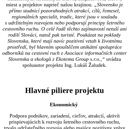
miest a projektov naprieč našou krajinou.
„Slovensko je
přímo studnicí pozoruhodných atrakcí, cílů, řemesel,
regionálních specialit, tradic, které jsou v souladu
s udržitelným rozvojem nebo podporují principy šetrného
cestovního ruchu. O celé řadě těchto zajímavostí netuší ani
rodilí Slováci, natož pak turisté. Poukázat na poklady
Slovenska, které mají navíc pozitivní vztah k životnímu
prostředí, byl hlavním spouštěčem unikátní spolupráce
odborníků na cestovní ruch z Asociace informačních center
Slovenska a ekologů z Ekotema Group s.r.o.,“
uvádza
spoluautor projektu Ing. Lukáš Žaludek.
Hlavné piliere projektu
Ekonomický
Podpora podnikov, zariadení, cieľov, atrakcií, aktivít
prispievajúcich k rozvoju šetrného cestovného ruchu,
trvalo udržateľného rozvoja alebo majúce pozitívny vplyv